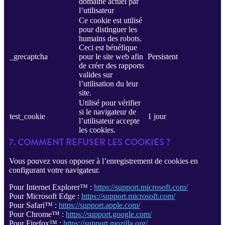
domaine actuel par
l’utilisateur
Ce cookie est utilisé
pour distinguer les
humains des robots.
Ceci est bénéfique
_grecaptcha
pour le site web afin
Persistent
de créer des rapports
valides sur
l’utilisation du leur
site.
Utilisé pour vérifier
si le navigateur de
test_cookie
1 jour
l’utilisateur accepte
les cookies.
7. COMMENT REFUSER LES COOKIES ?
Vous pouvez vous opposer à l’enregistrement de cookies en
configurant votre navigateur.
Pour Internet Explorer™ :
https://support.microsoft.com/
Pour Microsoft Edge :
https://support.microsoft.com/
Pour Safari™ :
https://support.apple.com/
Pour Chrome™ :
https://support.google.com/
Pour Firefox™ :
https://support.mozilla.org/