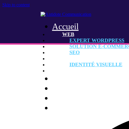
Skip to content
Accueil
WEB
EXPERT WORDPRESS
SOLUTION E-COMMER
SEO
GRAPHISME
IDENTITÉ VISUELLE
CONSEIL MARKETING
Agence
Réalisations
Contact
Rechercher