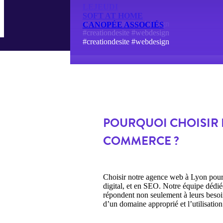
LEJEUDI
SOFT AT HOME
#creationdesite #webdesign
CANOPÉE ASSOCIÉS
#creationdesite #webdesign
#creationdesite #webdesign
POURQUOI CHOISIR 
COMMERCE ?
Choisir notre agence web à Lyon pour 
digital, et en SEO. Notre équipe dédié
répondent non seulement à leurs besoin
d’un domaine approprié et l’utilisatio