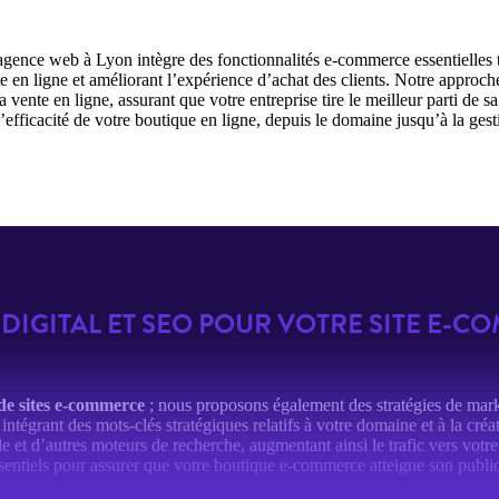
 agence web à Lyon intègre des fonctionnalités e-commerce essentielles 
nte en ligne et améliorant l’expérience d’achat des clients. Notre approc
a vente en ligne, assurant que votre entreprise tire le meilleur parti de 
fficacité de votre boutique en ligne, depuis le domaine jusqu’à la gest
DIGITAL ET SEO POUR VOTRE SITE E-
de sites e-commerce
; nous proposons également des stratégies de marke
intégrant des mots-clés stratégiques relatifs à votre domaine et à la cr
le et d’autres moteurs de recherche, augmentant ainsi le trafic vers votr
sentiels pour assurer que votre boutique e-commerce atteigne son public