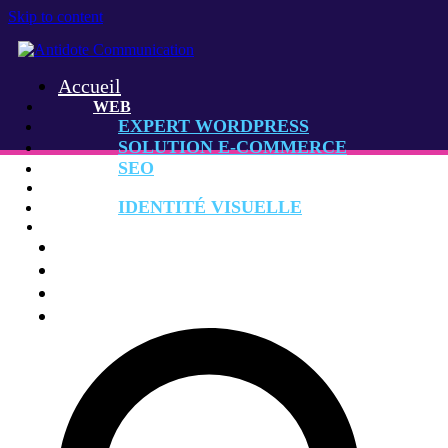
Skip to content
Accueil
WEB
EXPERT WORDPRESS
SOLUTION E-COMMERCE
SEO
GRAPHISME
IDENTITÉ VISUELLE
CONSEIL MARKETING
Agence
Réalisations
Contact
Rechercher