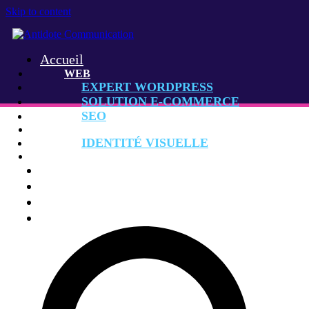
Skip to content
Accueil
WEB
EXPERT WORDPRESS
SOLUTION E-COMMERCE
SEO
GRAPHISME
IDENTITÉ VISUELLE
CONSEIL MARKETING
Agence
Réalisations
Contact
Rechercher