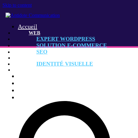
Skip to content
Accueil
WEB
EXPERT WORDPRESS
SOLUTION E-COMMERCE
SEO
GRAPHISME
IDENTITÉ VISUELLE
CONSEIL MARKETING
Agence
Réalisations
Contact
Rechercher